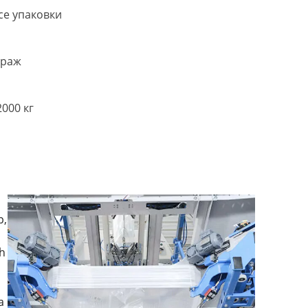
се упаковки
краж
000 кг
р,
h
а