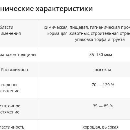
хнические характеристики
бласти
химическая, пищевая, гигиеническая про
рименения
корма для животных, строительная отрас
упаковка торфа и грунта
иапазон толщины
35–150 мкм
астяжимость
высокая
ачальное
70 — 120 %
астяжение
статочное
35 — 85 %
астяжение
ластичность
хорошая, высокая