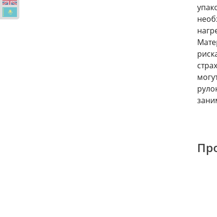
упако
необ
нагр
Мате
риск
стра
могу
руло
зани
Про