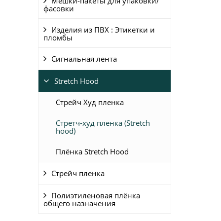
Мешки-пакеты для упаковки/
фасовки
Изделия из ПВХ : Этикетки и
пломбы
Сигнальная лента
Stretch Hood
Стрейч Худ пленка
Стретч-худ пленка (Stretch
hood)
Плёнка Stretch Hood
Стрейч пленка
Полиэтиленовая плёнка
общего назначения