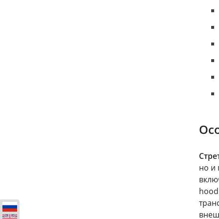
Осо
Стрет
но и
вклю
hood
тран
внеш