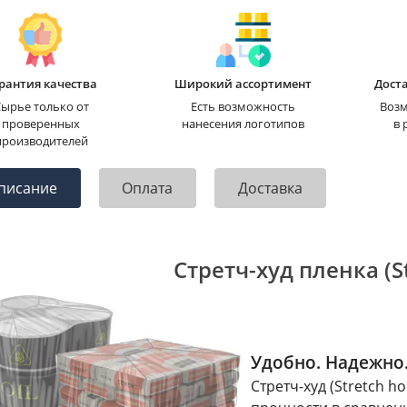
рантия качества
Широкий ассортимент
Доста
ырье только от
Есть возможность
Возм
проверенных
нанесения логотипов
в 
производителей
писание
Оплата
Доставка
Стретч-худ пленка (S
Удобно. Надежно
Стретч-худ (Stretch 