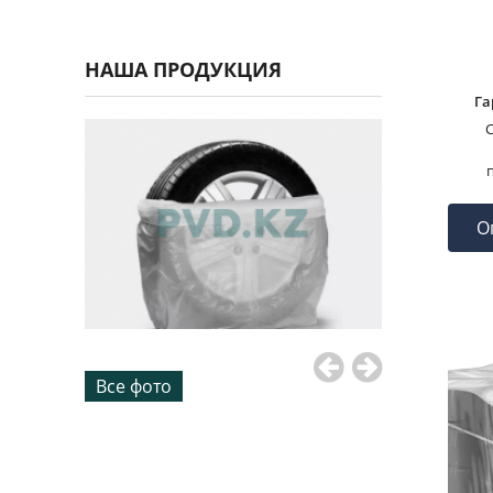
НАША ПРОДУКЦИЯ
Га
С
О
Все фото