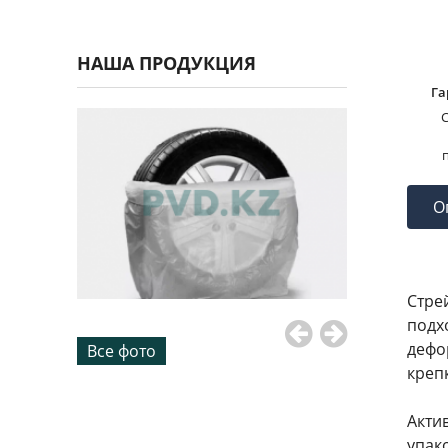
НАША ПРОДУКЦИЯ
Га
С
О
Стре
подх
дефо
Все фото
креп
Акти
упак