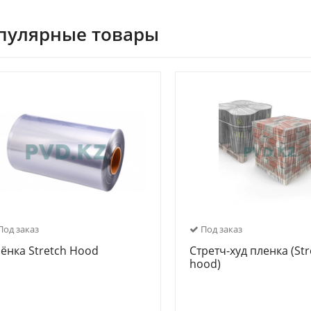
пулярные товары
од заказ
Под заказ
ёнка Stretch Hood
Стретч-худ пленка (Str
hood)