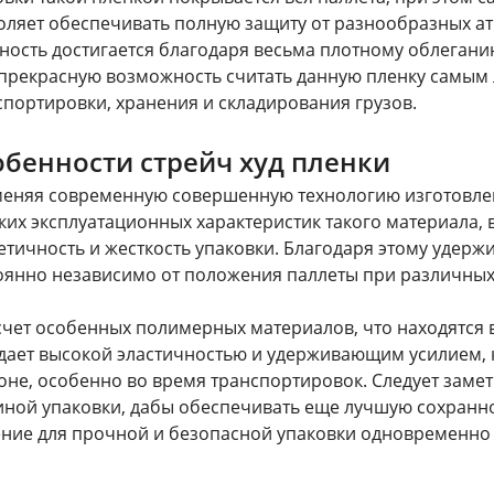
оляет обеспечивать полную защиту от разнообразных а
ность достигается благодаря весьма плотному облеганию
 прекрасную возможность считать данную пленку самы
спортировки, хранения и складирования грузов.
бенности стрейч худ пленки
еняя современную совершенную технологию изготовлени
ких эксплуатационных характеристик такого материала, 
етичность и жесткость упаковки. Благодаря этому удерж
оянно независимо от положения паллеты при различных
 счет особенных полимерных материалов, что находятся в 
дает высокой эластичностью и удерживающим усилием, к
оне, особенно во время транспортировок. Следует замети
ной упаковки, дабы обеспечивать еще лучшую сохранно
ние для прочной и безопасной упаковки одновременно 