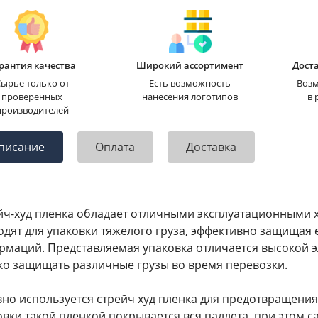
рантия качества
Широкий ассортимент
Доста
ырье только от
Есть возможность
Возм
проверенных
нанесения логотипов
в 
производителей
писание
Оплата
Доставка
йч-худ пленка обладает отличными эксплуатационными 
одят для упаковки тяжелого груза, эффективно защищая
рмаций. Представляемая упаковка отличается высокой э
ко защищать различные грузы во время перевозки.
вно используется стрейч худ пленка для предотвращения
овки такой пленкой покрывается вся паллета, при этом с