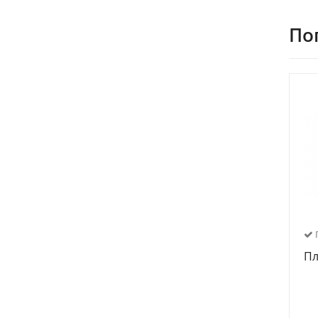
По
П
Пл