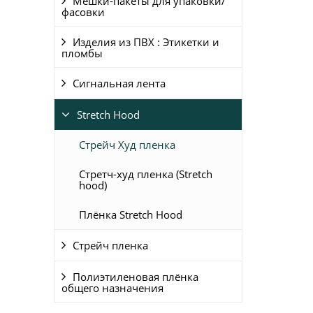
Мешки-пакеты для упаковки/
фасовки
Изделия из ПВХ : Этикетки и
пломбы
Сигнальная лента
Stretch Hood
Стрейч Худ пленка
Стретч-худ пленка (Stretch
hood)
Плёнка Stretch Hood
Стрейч пленка
Полиэтиленовая плёнка
общего назначения